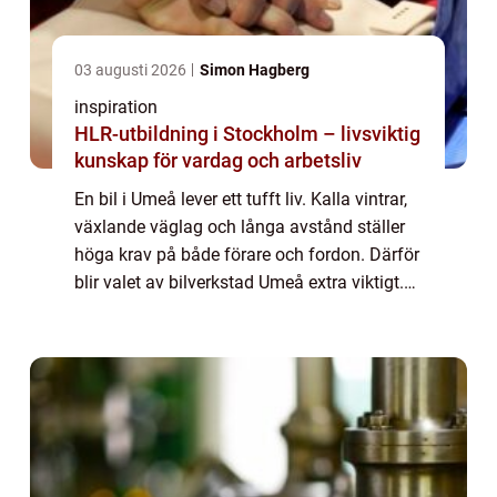
03 augusti 2026
Simon Hagberg
inspiration
HLR-utbildning i Stockholm – livsviktig
kunskap för vardag och arbetsliv
En bil i Umeå lever ett tufft liv. Kalla vintrar,
växlande väglag och långa avstånd ställer
höga krav på både förare och fordon. Därför
blir valet av bilverkstad Umeå extra viktigt.
En bra verkstad hjälper inte bara till när
något går sönder, utan ar...