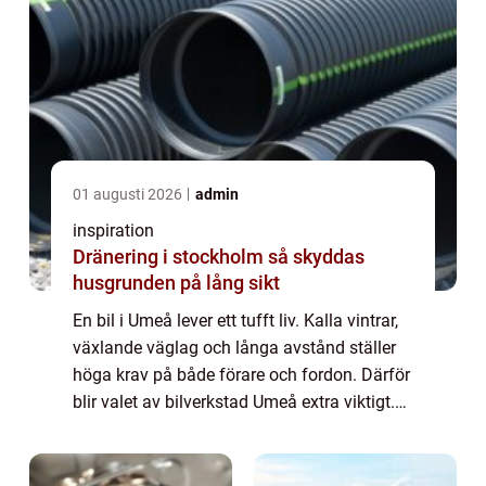
01 augusti 2026
admin
inspiration
Dränering i stockholm så skyddas
husgrunden på lång sikt
En bil i Umeå lever ett tufft liv. Kalla vintrar,
växlande väglag och långa avstånd ställer
höga krav på både förare och fordon. Därför
blir valet av bilverkstad Umeå extra viktigt.
En bra verkstad hjälper inte bara till när
något går sönder, utan ar...