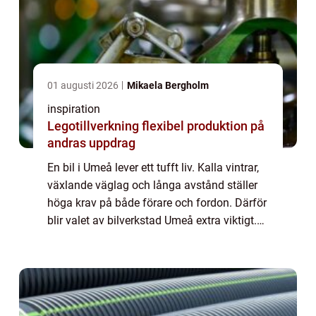
01 augusti 2026
Mikaela Bergholm
inspiration
Legotillverkning flexibel produktion på
andras uppdrag
En bil i Umeå lever ett tufft liv. Kalla vintrar,
växlande väglag och långa avstånd ställer
höga krav på både förare och fordon. Därför
blir valet av bilverkstad Umeå extra viktigt.
En bra verkstad hjälper inte bara till när
något går sönder, utan ar...