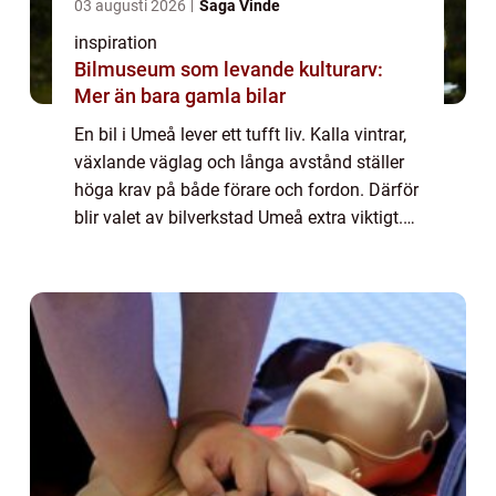
03 augusti 2026
Saga Vinde
inspiration
Bilmuseum som levande kulturarv:
Mer än bara gamla bilar
En bil i Umeå lever ett tufft liv. Kalla vintrar,
växlande väglag och långa avstånd ställer
höga krav på både förare och fordon. Därför
blir valet av bilverkstad Umeå extra viktigt.
En bra verkstad hjälper inte bara till när
något går sönder, utan ar...