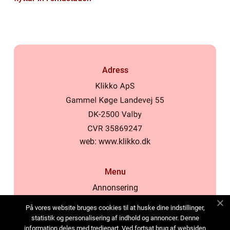
Adress
web:
www.klikko.dk
Menu
Annonsering
Om oss
På vores website bruges cookies til at huske dine indstillinger,
Cookies
statistik og personalisering af indhold og annoncer. Denne
information deles med tredjepart. Ved fortsat brug af websiden
Kontakta oss