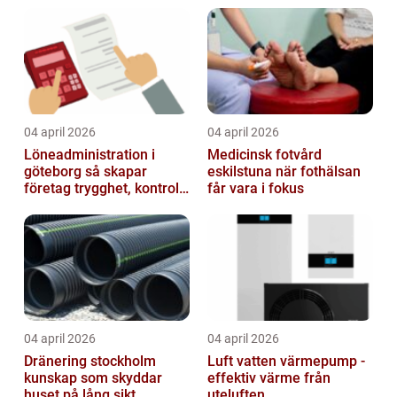
04 april 2026
04 april 2026
Löneadministration i
Medicinsk fotvård
göteborg så skapar
eskilstuna när fothälsan
företag trygghet, kontroll
får vara i fokus
och tid över
04 april 2026
04 april 2026
Dränering stockholm
Luft vatten värmepump -
kunskap som skyddar
effektiv värme från
huset på lång sikt
uteluften