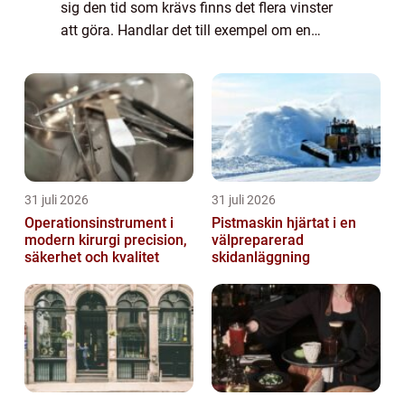
sig den tid som krävs finns det flera vinster
att göra. Handlar det till exempel om en
kontorsmiljö som normalt sett innehåller ett
antal lysrörsarmaturer finns det...
31 juli 2026
31 juli 2026
Operationsinstrument i
Pistmaskin hjärtat i en
modern kirurgi precision,
välpreparerad
säkerhet och kvalitet
skidanläggning