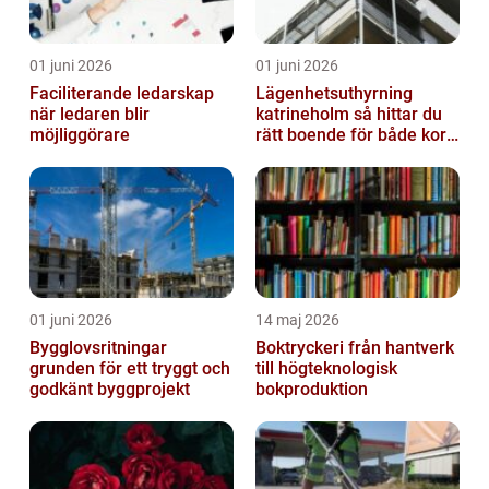
01 juni 2026
01 juni 2026
Faciliterande ledarskap
Lägenhetsuthyrning
när ledaren blir
katrineholm så hittar du
möjliggörare
rätt boende för både kort
och lång tid
01 juni 2026
14 maj 2026
Bygglovsritningar
Boktryckeri från hantverk
grunden för ett tryggt och
till högteknologisk
godkänt byggprojekt
bokproduktion