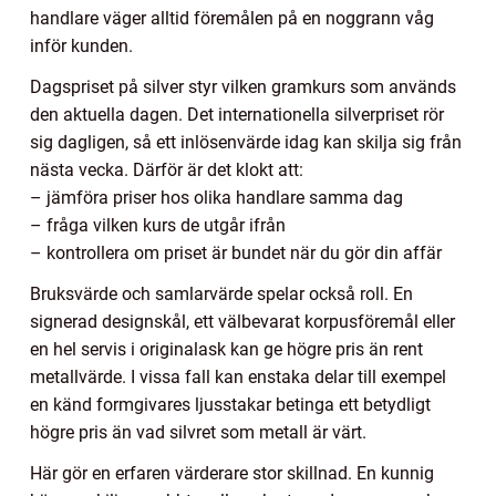
handlare väger alltid föremålen på en noggrann våg
inför kunden.
Dagspriset på silver styr vilken gramkurs som används
den aktuella dagen. Det internationella silverpriset rör
sig dagligen, så ett inlösenvärde idag kan skilja sig från
nästa vecka. Därför är det klokt att:
– jämföra priser hos olika handlare samma dag
– fråga vilken kurs de utgår ifrån
– kontrollera om priset är bundet när du gör din affär
Bruksvärde och samlarvärde spelar också roll. En
signerad designskål, ett välbevarat korpusföremål eller
en hel servis i originalask kan ge högre pris än rent
metallvärde. I vissa fall kan enstaka delar till exempel
en känd formgivares ljusstakar betinga ett betydligt
högre pris än vad silvret som metall är värt.
Här gör en erfaren värderare stor skillnad. En kunnig