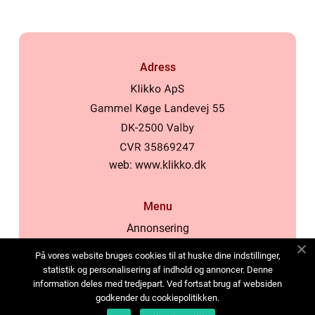
Adress
web:
www.klikko.dk
Menu
Annonsering
Om oss
På vores website bruges cookies til at huske dine indstillinger,
Cookies
statistik og personalisering af indhold og annoncer. Denne
information deles med tredjepart. Ved fortsat brug af websiden
Kontakta oss
godkender du cookiepolitikken.
Sitemap