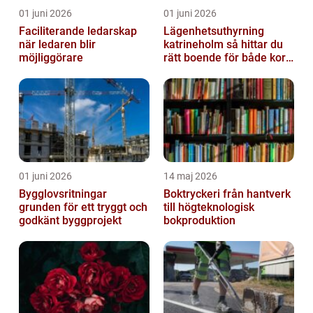
01 juni 2026
01 juni 2026
Faciliterande ledarskap
Lägenhetsuthyrning
när ledaren blir
katrineholm så hittar du
möjliggörare
rätt boende för både kort
och lång tid
01 juni 2026
14 maj 2026
Bygglovsritningar
Boktryckeri från hantverk
grunden för ett tryggt och
till högteknologisk
godkänt byggprojekt
bokproduktion