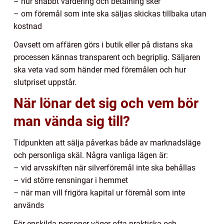
– hur snabbt värdering och betalning sker
– om föremål som inte ska säljas skickas tillbaka utan
kostnad
Oavsett om affären görs i butik eller på distans ska
processen kännas transparent och begriplig. Säljaren
ska veta vad som händer med föremålen och hur
slutpriset uppstår.
När lönar det sig och vem bör
man vända sig till?
Tidpunkten att sälja påverkas både av marknadsläge
och personliga skäl. Några vanliga lägen är:
– vid arvsskiften när silverföremål inte ska behållas
– vid större rensningar i hemmet
– när man vill frigöra kapital ur föremål som inte
används
För enskilda personer väger ofta praktiska och