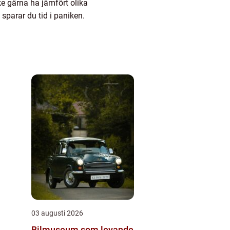
ke gärna ha jämfört olika
 sparar du tid i paniken.
03 augusti 2026
Bilmuseum som levande