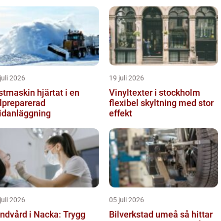
juli 2026
19 juli 2026
maskin hjärtat i en
Vinyltexter i stockholm
lpreparerad
flexibel skyltning med stor
idanläggning
effekt
juli 2026
05 juli 2026
ndvård i Nacka: Trygg
Bilverkstad umeå så hittar