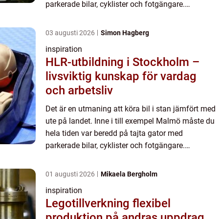
parkerade bilar, cyklister och fotgängare.
Kollisionerna &au...
03 augusti 2026
Simon Hagberg
inspiration
HLR-utbildning i Stockholm –
livsviktig kunskap för vardag
och arbetsliv
Det är en utmaning att köra bil i stan jämfört med
ute på landet. Inne i till exempel Malmö måste du
hela tiden var beredd på tajta gator med
parkerade bilar, cyklister och fotgängare.
Kollisionerna &au...
01 augusti 2026
Mikaela Bergholm
inspiration
Legotillverkning flexibel
produktion på andras uppdrag