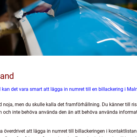
hand
an det vara smart att lägga in numret till en billackering i Ma
d noja, men du skulle kalla det framförhållning. Du känner till ri
en och inte behöva använda den än att behöva använda informati
 överdrivet att lägga in numret till billackeringen i kontaktlistan